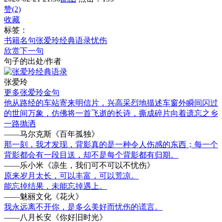
赞(2)
收藏
标签：
书籍名句
张爱玲经典语录
忧伤
欣赏下一句
句子的出处/作者
张爱玲
更多张爱玲金句
他从路经的车站寄来明信片，兴高采烈地描述车窗外瞬间闪过
的世间万象，仿佛将一首飞逝的长诗，撕成碎片向着遗忘之乡
一路抛洒
——马尔克斯《百年孤独》
那一刻，我才发现，背影真的是一种令人伤感的东西；每一个
背影都会有一段目送，却不是每个背影都有归期。
——乐小米《凉生，我们可不可以不忧伤》
原来岁月太长，可以丰富，可以荒凉。
能忘掉结果，未能忘掉遇上。
——魅丽文化《花火》
我永远离不开你，是多么美好而忧伤的谎言。
——八月长安《你好旧时光》