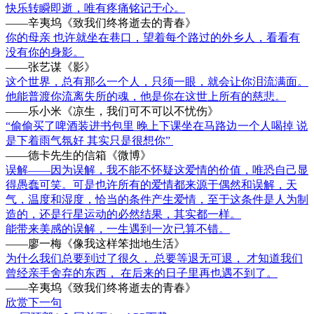
快乐转瞬即逝，唯有疼痛铭记于心。
——辛夷坞《致我们终将逝去的青春》
你的母亲 也许就坐在巷口，望着每个路过的外乡人，看看有
没有你的身影。
——张艺谋《影》
这个世界，总有那么一个人，只须一眼，就会让你泪流满面。
他能普渡你流离失所的魂，他是你在这世上所有的慈悲。
——乐小米《凉生，我们可不可以不忧伤》
“偷偷买了啤酒装进书包里 晚上下课坐在马路边一个人喝掉 说
是下着雨气氛好 其实只是很想你” ​​​​
——德卡先生的信箱《微博》
误解——因为误解，我不能不怀疑这爱情的价值，唯恐自己显
得愚蠢可笑。可是也许所有的爱情都来源于偶然和误解，天
气，温度和湿度，恰当的条件产生爱情，至于这条件是人为制
造的，还是行星运动的必然结果，其实都一样。
能带来美感的误解，一生遇到一次已算不错。
——廖一梅《像我这样笨拙地生活》
为什么我们总要到过了很久， 总要等退无可退， 才知道我们
曾经亲手舍弃的东西， 在后来的日子里再也遇不到了。
——辛夷坞《致我们终将逝去的青春》
欣赏下一句