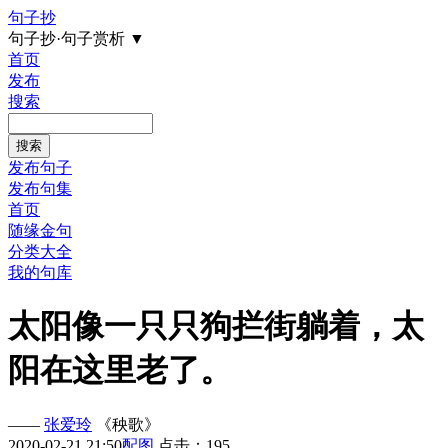
句子抄
句子抄·句子赏析
▼
首页
发布
搜索
发布句子
发布句集
首页
随缘金句
分类大全
我的句库
太阳像一只只狗拦街躺着，太
阳在这里老了。
——
张爱玲
《秧歌》
2020-02-21 21:50
配图
点击：195