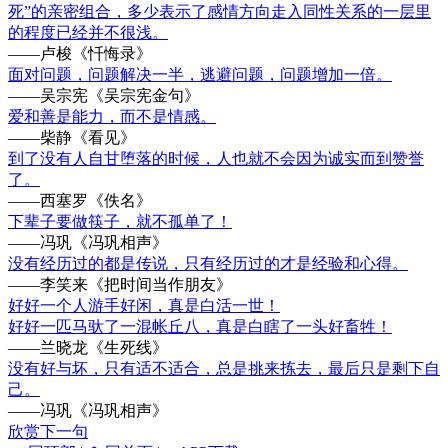
死”的亲密组合，多少表示了感情方向走入同性关系的一层里
的程度已经并不很浅。
——卢梭《忏悔录》
面对问题，问题解决一半，逃避问题，问题增加一倍。
——吴宗宪《吴宗宪金句》
爱和善是能力，而不是情感。
——柴静《看见》
到了没有人自甘堕落的时候，人也就不会因为诚实而到赞誉
了。
——西塞罗《佚名》
下辈子要做筷子，就不孤单了！
——冯巩《冯巩相声》
没有经历过的都是传说，只有经历过的才是经验和心得。
——李笑来《把时间当作朋友》
好好一个人游手好闲，真是白活一世！
好好一匹马驮了一混帐丘八，真是白瞎了一头好畜牲！
——兰晓龙《生死线》
没有好与坏，只有适不适合，总是挑来拣去，最后只是剩下自
己。
——冯巩《冯巩相声》
欣赏下一句