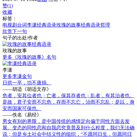
赞(1)
收藏
标签：
电视剧台词
李潇经典语录
玫瑰的故事经典语录
哲理
欣赏下一句
句子的出处/作者
玫瑰的故事
更多《玫瑰的故事》名句
李潇
更多李潇金句
日拱一卒，功不唐捐。
——胡适《胡适文存》
危者，安其位者也；亡者，保其存者也；乱者，有其治者也。
是故，君子安而不忘危，存而不忘亡，治而不忘乱；是以，身
安而国家可保也。
——佚名《易经》
男女有别的界限，是中国传统的感情定向偏于同性方面去发
展。变态的同性恋和自我恋究竟普及到什么程度，我们无法确
说；但是乡土社会中结义性的组织，“不愿同日生，但愿同日