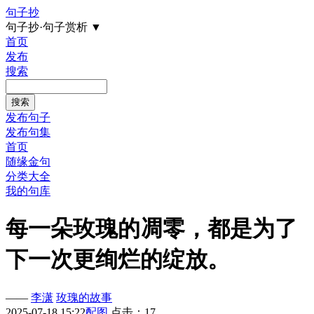
句子抄
句子抄·句子赏析
▼
首页
发布
搜索
发布句子
发布句集
首页
随缘金句
分类大全
我的句库
每一朵玫瑰的凋零，都是为了
下一次更绚烂的绽放。
——
李潇
玫瑰的故事
2025-07-18 15:22
配图
点击：17