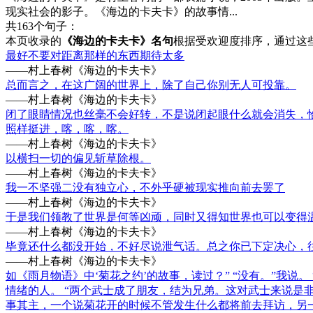
现实社会的影子。《海边的卡夫卡》的故事情...
共163个句子：
本页收录的
《海边的卡夫卡》名句
根据受欢迎度排序，通过这
最好不要对距离那样的东西期待太多
——村上春树《海边的卡夫卡》
总而言之，在这广阔的世界上，除了自己你别无人可投靠。
——村上春树《海边的卡夫卡》
闭了眼睛情况也丝毫不会好转，不是说闭起眼什么就会消失，
照样挺进，喀，喀，喀。
——村上春树《海边的卡夫卡》
以横扫一切的偏见斩草除根。
——村上春树《海边的卡夫卡》
我一不坚强二没有独立心，不外乎硬被现实推向前去罢了
——村上春树《海边的卡夫卡》
于是我们领教了世界是何等凶顽，同时又得知世界也可以变得
——村上春树《海边的卡夫卡》
毕竟还什么都没开始，不好尽说泄气话。总之你已下定决心，
——村上春树《海边的卡夫卡》
如《雨月物语》中‘菊花之约’的故事，读过？” “没有。”我说。
情绪的人。 “两个武士成了朋友，结为兄弟。这对武士来说是
事其主，一个说菊花开的时候不管发生什么都将前去拜访，另