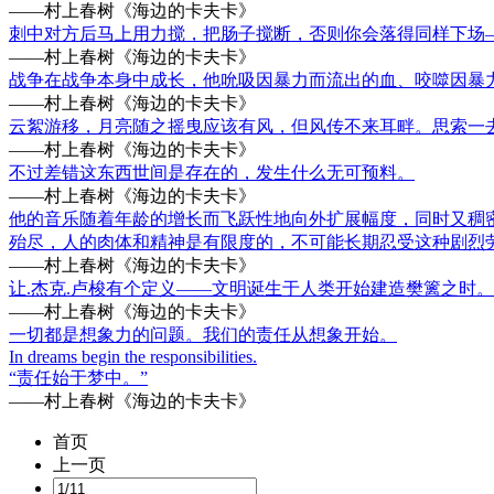
——村上春树《海边的卡夫卡》
刺中对方后马上用力搅，把肠子搅断，否则你会落得同样下场
——村上春树《海边的卡夫卡》
战争在战争本身中成长，他吮吸因暴力而流出的血、咬噬因暴
——村上春树《海边的卡夫卡》
云絮游移，月亮随之摇曳应该有风，但风传不来耳畔。思索一
——村上春树《海边的卡夫卡》
不过差错这东西世间是存在的，发生什么无可预料。
——村上春树《海边的卡夫卡》
他的音乐随着年龄的增长而飞跃性地向外扩展幅度，同时又稠
殆尽，人的肉体和精神是有限度的，不可能长期忍受这种剧烈
——村上春树《海边的卡夫卡》
让.杰克.卢梭有个定义——文明诞生于人类开始建造樊篱之时
——村上春树《海边的卡夫卡》
一切都是想象力的问题。我们的责任从想象开始。
In dreams begin the responsibilities.
“责任始于梦中。”
——村上春树《海边的卡夫卡》
首页
上一页