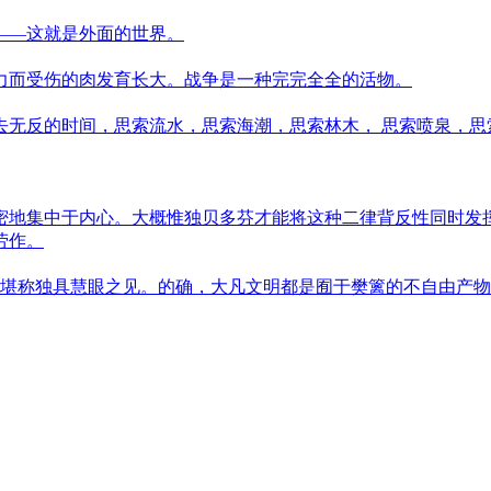
——这就是外面的世界。
力而受伤的肉发育长大。战争是一种完完全全的活物。
去无反的时间，思索流水，思索海潮，思索林木， 思索喷泉，思
密地集中于内心。大概惟独贝多芬才能将这种二律背反性同时发
劳作。
。堪称独具慧眼之见。的确，大凡文明都是囿于樊篱的不自由产