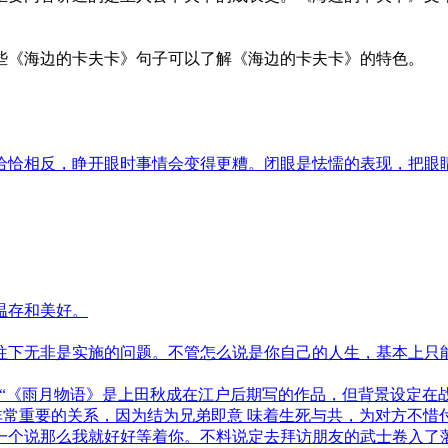
些《海边的卡夫卡》句子可以了解《海边的卡夫卡》的特色。
恰恰相反，睁开眼时事情会变得更糟。闭眼是怯懦的表现，把眼
温存和美好。
往下无非是实施的问题。不管怎么说是你自己的人生，基本上只
 “《雨月物语》是上田秋成在江户后期写的作品，但背景设定在战国时期
非常重要的关系，因为结为兄弟即意 味着生死与共，为对方不惜
一个说那么我就好好等着你。不料说定去拜访朋友的武士卷入了