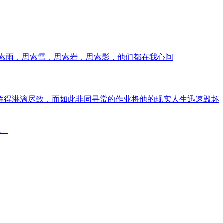
索雨，思索雪，思索岩，思索影，他们都在我心间
挥得淋漓尽致，而如此非同寻常的作业将他的现实人生迅速毁坏
物。