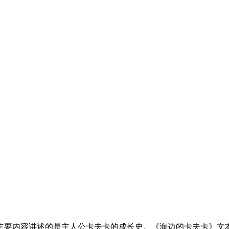
。主要内容讲述的是主人公卡夫卡的成长史。《海边的卡夫卡》