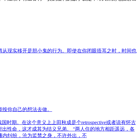
睛从现实移开是胆小鬼的行为。即使在你闭眼捂耳之时，时间也
能按你自己的想法去做。
。在这个意义上上田秋成是个retrospective或者说有怀古
付出性命，这才成其为结义兄弟。 “两人住的地方相距遥远，各
藩内纠纷，沦为监禁之身，不许外出，不