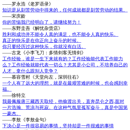
——罗永浩《老罗语录》
知识是从刻苦劳动中得来的，任何成就都是刻苦劳动的结果。
——宋庆龄
你的苦恼我已经明白了，请继续努力！
——东野圭吾《解忧杂货店》
胜利和成功并不能令人真的满足，也不能令人真的快乐。
真正的快乐是在你正向上奋斗的时候。
你只要经历过这种快乐，你就没有白活。
——古龙《小李飞刀：多情剑客无情剑》
工作经验，谁是一生下来就有的？工作经验能代表工作能力
么？工作经验就能代表一切么？尤其是小公司，不培养自己的
人才，拿什么跟别人竞争？
——慕容雪村《天堂向左，深圳往右》
一个人有了远大的理想，就是在最艰苦难的时候，也会感到幸
福。
——徐特立
我最佩服唐三藏西天取经，他偷渡出关，直奔昆仑之西,面对
一片浩瀚、荒凉与死寂。在这种气氛里孤军奋斗，真是中国第
一豪杰。
——李敖《李敖金句》
下决心是一件很容易的事情，坚持却是一件很难的事情