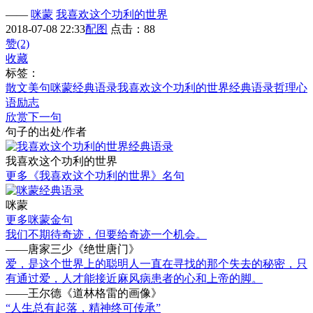
——
咪蒙
我喜欢这个功利的世界
2018-07-08 22:33
配图
点击：88
赞(2)
收藏
标签：
散文美句
咪蒙经典语录
我喜欢这个功利的世界经典语录
哲理
心
语
励志
欣赏下一句
句子的出处/作者
我喜欢这个功利的世界
更多《我喜欢这个功利的世界》名句
咪蒙
更多咪蒙金句
我们不期待奇迹，但要给奇迹一个机会。
——唐家三少《绝世唐门》
爱，是这个世界上的聪明人一直在寻找的那个失去的秘密，只
有通过爱，人才能接近麻风病患者的心和上帝的脚。
——王尔德《道林格雷的画像》
“人生总有起落，精神终可传承”