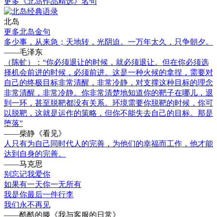
更多《北岛作品精选》名句
北岛
更多北岛金句
多少事，从来急；天地转，光阴迫。一万年太久，只争朝夕。
——毛泽东
（陈虻）：“你必须退让的时候，就必须退让。但在你必须选
择机会前进的时候，必须前进。这是一种火候的拿捏，需要对
自己的终极目标非常清醒，非常冷静，对支撑这种目标的理念
非常清醒，非常冷静。你非常清楚地知道你的靶子在哪儿，退
到一环，甚至脱靶都没有关系。环境需要你脱靶的时候，你可
以脱靶，这就是运作的策略，但你不能失去自己的目标。那是
堕落”
——柴静《看见》
人只有为自己同时代人的完善，为他们的幸福而工作，他才能
达到自身的完善。
——马克思
别忘记我爱你
如果有一天你一无所有
我是你最后一件行李
我们永不再见
——酷酷的滕《我与客服的日常》