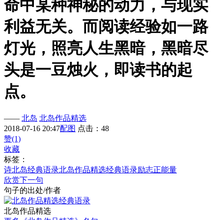
命中某种神秘的动力，与现实
利益无关。而阅读经验如一路
灯光，照亮人生黑暗，黑暗尽
头是一豆烛火，即读书的起
点。
——
北岛
北岛作品精选
2018-07-16 20:47
配图
点击：48
赞(1)
收藏
标签：
诗
北岛经典语录
北岛作品精选经典语录
励志
正能量
欣赏下一句
句子的出处/作者
北岛作品精选