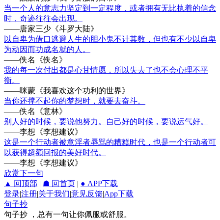
当一个人的意志力坚定到一定程度，或者拥有无比执着的信念
时，奇迹往往会出现。
——唐家三少《斗罗大陆》
以自卑为借口逃避人生的胆小鬼不计其数，但也有不少以自卑
为动因而功成名就的人。
——佚名《佚名》
我的每一次付出都是心甘情愿，所以失去了也不会心理不平
衡。
——咪蒙《我喜欢这个功利的世界》
当你还撑不起你的梦想时，就要去奋斗。
——佚名《意林》
别人好的时候，要说他努力。自己好的时候，要说运气好。
——李想《李想建议》
这是一个行动者被意淫者辱骂的糟糕时代，也是一个行动者可
以获得超额回报的美好时代。
——李想《李想建议》
欣赏下一句
▲ 回顶部
|
☗ 回首页
|
● APP下载
登录
|
注册
|
关于我们
|
意见反馈
|
App下载
句子抄
句子抄 ，总有一句让你佩服或舒服。