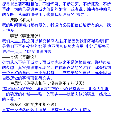
探寻就是要不断相信、不断怀疑、不断幻灭、不断摧毁、不断
重建，为的只是避免成为偏见的附庸。或者说，煽动各种偏见
的互殴，从而取得平衡，这是我所理解的“探寻”。
——柴静《看见》
我的时间和精力是有限的。我没有必要把信任给所有的人，我
不博爱。
——李想《李想建议》
我们人生之路之所以越变越窄 往往不是因为我们不够聪明 而
是我们不再有变好的欲望 也不再相信努力有用 其实 只要每天
进步一点点 也能变得很厉害
——肖骁《奇葩说》
努力从来不等于成功，而成功也从来不是终极目标。那些终极
的梦想，其实是很难实现的。在你追逐梦想的时候，你会找到
一个更好的自己，一个沉默努力、充实安静的自己，你会因为
自己所做的事情而觉得充实。
——卢思浩《你要去相信，没有到不了的明天》
“诸如此类的结论：如果在宇宙的中心只有虚无，那么人生唯
一的确定的补偿——唯一的现实——就是肉欲的满足，感觉上
的享受。”
——张爱玲《同学少年都不贱》
只有一夕成名的歌手演员，没有一夕成名的主持人