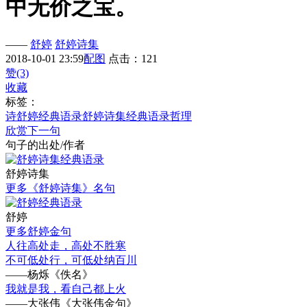
中无价之宝。
——
舒婷
舒婷诗集
2018-10-01 23:59
配图
点击：121
赞(3)
收藏
标签：
诗
舒婷经典语录
舒婷诗集经典语录
哲理
欣赏下一句
句子的出处/作者
舒婷诗集
更多《舒婷诗集》名句
舒婷
更多舒婷金句
人往高处走，高处不胜寒
不可低处行，可低处纳百川
——杨烁《佚名》
我就是我，看自己都上火
——大张伟《大张伟金句》