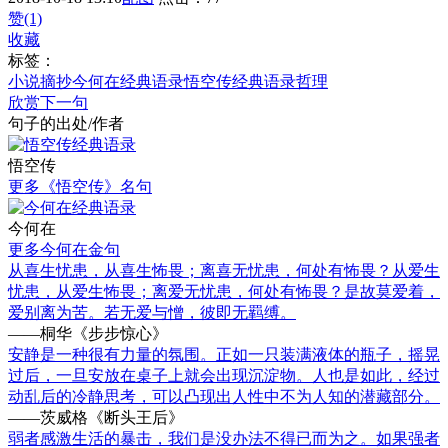
赞(1)
收藏
标签：
小说摘抄
今何在经典语录
悟空传经典语录
哲理
欣赏下一句
句子的出处/作者
悟空传
更多《悟空传》名句
今何在
更多今何在金句
从喜生忧患，从喜生怖畏；离喜无忧患，何处有怖畏？从爱生
忧患，从爱生怖畏；离爱无忧患，何处有怖畏？是故莫爱着，
爱别离为苦。若无爱与憎，彼即无羁缚。
——桐华《步步惊心》
安静是一种很有力量的氛围。正如一只装满液体的瓶子，摇晃
过后，一旦安放在桌子上就会出现沉淀物。人也是如此，经过
动乱后的冷静思考，可以凸现出人性中不为人知的潜藏部分。
——茨威格《断头王后》
弱者感激生活的暴击，我们是没办法不得已而为之。如果强者