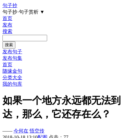
句子抄
句子抄·句子赏析
▼
首页
发布
搜索
发布句子
发布句集
首页
随缘金句
分类大全
我的句库
如果一个地方永远都无法到
达，那么，它还存在么？
——
今何在
悟空传
2018-10-18 13:10
配图
点击：77