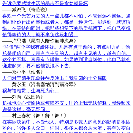
告诉你要感激生活的暴击不是贪婪就是坏
——臧鸿飞《奇葩说》
喜欢一个光芒万丈的人一点儿都不可怕，不管遥远不遥远。遇
到能让你付出的事物或者人，都是一种运气。能遇到，就该珍
惜。在等待的同时，把那些想留下的品质都留下，把自己变得
值得等待的人，就不辜负这段相遇。
——卢思浩《愿有人陪你颠沛流离》
“骄傲”两个字我有点怀疑。凡是有点干劲的，有点能力的，他
总是相信自己，是有点主见的人。越有主见的人，越有自信。
这个并不坏。真是有点骄傲，如果放到适当岗位，他自己就会
谦虚起来，要不然他就混不下去。
——邓小平《佚名》
人们对于陌生现象往往反映出自我见闻的十分局限
——黄永玉《沿着塞纳河到翡冷翠》
祸与福相贯，生与死为邻。
——刘向《战国策》
机械也会心情愉快或烦躁不安，理论上我无法解释，就经验来
说是这样，毫无疑问。
——村上春树《舞！舞！舞！》
在实际决策中，不受他人、特别是多数人的意见的影响是很困
难的，当许多人众口一词时，很多人都会从大流，甚至改变自