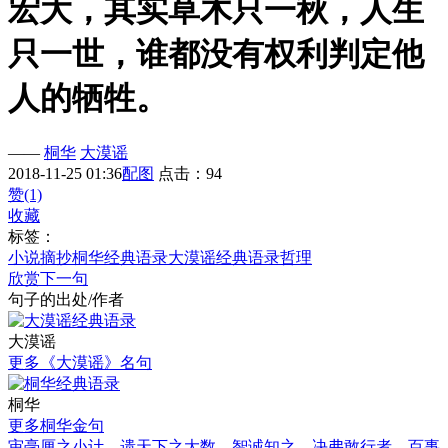
宏大，其实草木只一秋，人生
只一世，谁都没有权利判定他
人的牺牲。
——
桐华
大漠谣
2018-11-25 01:36
配图
点击：94
赞(1)
收藏
标签：
小说摘抄
桐华经典语录
大漠谣经典语录
哲理
欣赏下一句
句子的出处/作者
大漠谣
更多《大漠谣》名句
桐华
更多桐华金句
审毫厘之小计，遗天下之大数，智诚知之，决弗敢行者，百事