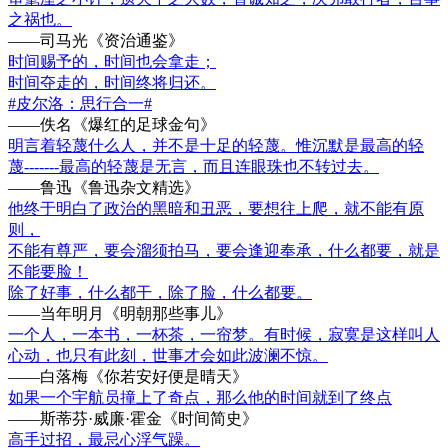
之祸也。
——司马光《资治通鉴》
时间赐予的，时间也会拿走；
时间夺走的，时间终将归还。
#皮尔洛：思行合一#
——佚名《爆红的足球金句》
明言着轻蔑什么人，并不是十足的轻蔑。惟沉默是最高的轻
蔑-------最高的轻蔑是无言，而且连眼珠也不转过去。
——鲁迅《鲁迅杂文精选》
他终于明白了政治的黑暗和丑恶，要想往上爬，就不能有原
则，
不能有尊严，要会溜须拍马，要会逢迎奉承，什么都要，就是
不能要脸！
除了好事，什么都干，除了脸，什么都要。
——当年明月《明朝那些事儿》
一个人，一本书，一杯茶，一帘梦。有时候，寂寞是这样叫人
心动，也只有此刻，世事才会如此波澜不惊。
——白落梅《你若安好便是晴天》
如果一个宇航员撞上了奇点，那么他的时间就到了终点
——斯蒂芬·威廉·霍金《时间简史》
高手过招，最忌心浮气躁。