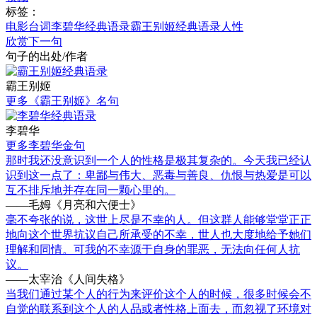
标签：
电影台词
李碧华经典语录
霸王别姬经典语录
人性
欣赏下一句
句子的出处/作者
霸王别姬
更多《霸王别姬》名句
李碧华
更多李碧华金句
那时我还没意识到一个人的性格是极其复杂的。今天我已经认
识到这一点了：卑鄙与伟大、恶毒与善良、仇恨与热爱是可以
互不排斥地并存在同一颗心里的。
——毛姆《月亮和六便士》
毫不夸张的说，这世上尽是不幸的人。但这群人能够堂堂正正
地向这个世界抗议自己所承受的不幸，世人也大度地给予她们
理解和同情。可我的不幸源于自身的罪恶，无法向任何人抗
议。
——太宰治《人间失格》
当我们通过某个人的行为来评价这个人的时候，很多时候会不
自觉的联系到这个人的人品或者性格上面去，而忽视了环境对