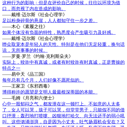
这种行为的影响；但是在评价自己的时候，往往以环境为借
口，而忽视了内在造成的影响。
——戴维·迈尔斯《社会心理学》
足以粉身碎骨的悬崖，人人都知守住一步之差。
——木心《素履之往》
如果个体没有负面的特性，熟悉度会产生吸引力及好感。
——戴维·迈尔斯《社会心理学》
哗众取宠本是年轻人的天性。特别是在他们无足轻重，换句话
说，无所事事的时候。
——罗曼·罗兰《约翰·克利斯朵夫》
实际上，狡诈中有真诚，或者有时狡诈有时真诚，正是曹操的
特点之一
——易中天《品三国》
每年总有几个月，人们好像不愿死似的。
——王家卫《东邪西毒》
博得称许的愿望是文明人最最根深蒂固的本能。
——毛姆《月亮和六便士》
心中一股郁闷之气，都发泄在这一顿打上。不如意的人太多
了，女人可以哭，孩子可以哭，但堂堂男子，只能假不同的借
口抒泄：轰烈地打喷嚏、凶狠地打哈欠、向无法还手的弱小吼
叫。这些汹涌澎湃，自是因为小丈夫，吐气扬眉机会安在？又