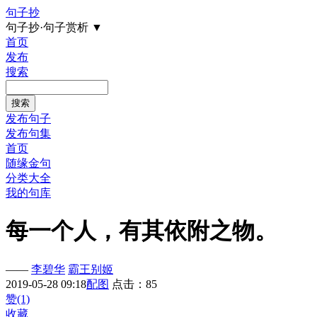
句子抄
句子抄·句子赏析
▼
首页
发布
搜索
发布句子
发布句集
首页
随缘金句
分类大全
我的句库
每一个人，有其依附之物。
——
李碧华
霸王别姬
2019-05-28 09:18
配图
点击：85
赞(1)
收藏