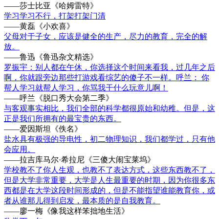
——莎士比亚《哈姆雷特》
学习学习不行，打架打架门清
——黄磊《小欢喜》
父母对于子女，应该是健全的生产，尽力的教育，完全的解
放。
——鲁迅《鲁迅杂文精选》
罗振宇：别人都在午休，你选择这个时间来看我，过几年之后
啊，你就跟旁边那些打游戏看综艺的傻子不一样。呼兰： 你
帮人学习就帮人学习，你骂我干什么玩意儿啊！
——呼兰《脱口秀大会第二季》
与客观事实相比，我们全部的科学都很原始和幼稚。但是，这
正是我们所拥有的最宝贵的东西。
——爱因斯坦《佚名》
盐水具有极强的导电性，初二物理知识，我们都学过，只有他
会应用。
——拉吉库马尔·希拉尼《三傻大闹宝莱坞》
学校教不了你人生观，也教不了表达方式，这些东西教不了，
但是大学非常重要，大学是人生最重要的时期，因为你很多东
西都是在大学这段时间形成的，但是不能指望谁能教育你，或
者从谁那儿得到启发，最本质的是自我教育。
——廖一梅《像我这样笨拙地生活》