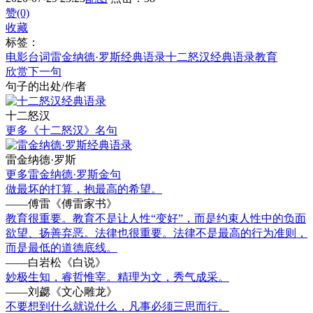
赞(0)
收藏
标签：
电影台词
雷金纳德·罗斯经典语录
十二怒汉经典语录
教育
欣赏下一句
句子的出处/作者
十二怒汉
更多《十二怒汉》名句
雷金纳德·罗斯
更多雷金纳德·罗斯金句
做最坏的打算，抱最高的希望。
——傅雷《傅雷家书》
教育很重要。教育不是让人性“变好”，而是约束人性中的负面
欲望、扬善弃恶。法律也很重要。法律不是最高的行为准则，
而是最低的道德底线。
——白岩松《白说》
妙极生知，睿哲惟宰。精理为文，秀气成采。
——刘勰《文心雕龙》
不要想到什么就说什么，凡事必须三思而行。