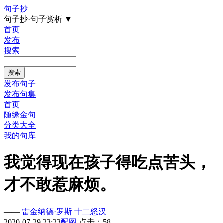
句子抄
句子抄·句子赏析
▼
首页
发布
搜索
发布句子
发布句集
首页
随缘金句
分类大全
我的句库
我觉得现在孩子得吃点苦头，
才不敢惹麻烦。
——
雷金纳德·罗斯
十二怒汉
2020-07-29 23:23
配图
点击：58