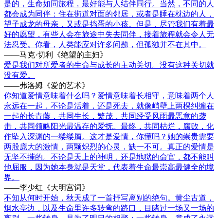
是的，生命如同旅程，最好能与人结伴同行。当然，不同的人
都会成为同伴：住在街道对面的邻居，或者是睡在枕边的人，
望子成龙的母亲，又或是捣蛋的小孩。但是，尽管我们有着最
好的愿望，有些人会在旅途中失去同伴，接着旅程就会令人无
法忍受。你看，人类能应对许多问题，但孤独并不在其中。
——马克·切利《绝望的主妇》
爱是我们对所爱者的生命与成长的主动关切。没有这种关切就
没有爱。
——弗洛姆《爱的艺术》
你知道爱情意味着什么吗？爱情意味着长相守，意味着两个人
永远在一起，不论是活着，还是死去，就像峭壁上两棵纠缠在
一起的长青藤，共同生长，繁茂，共同经受风雨最恶意的袭
击，共同领略阳光最温存的爱抚。最终，共同枯烂，腐败，化
作坠入深渊的一缕缕屑。这才是爱情，你懂吗？她的崇贵需要
两股庞大的激情，两颗炽烈的心灵，缺一不可。真正的爱情是
无坚不摧的。不论是天上的神明，还是地狱的命官，都不能叫
他屈服，因为她本身就是天堂，代表着生命最崇高最健全的境
界。
——李少红《大明宫词》
不知从何时开始，秋天成了一首抒写离别的绝句。黄尘古道，
烟水亭边，以及生命里许多转弯的路口，目睹过一场又一场的