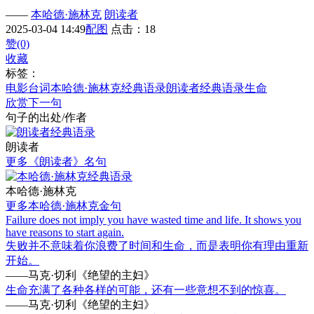
——
本哈德·施林克
朗读者
2025-03-04 14:49
配图
点击：18
赞(0)
收藏
标签：
电影台词
本哈德·施林克经典语录
朗读者经典语录
生命
欣赏下一句
句子的出处/作者
朗读者
更多《朗读者》名句
本哈德·施林克
更多本哈德·施林克金句
Failure does not imply you have wasted time and life. It shows you
have reasons to start again.
失败并不意味着你浪费了时间和生命，而是表明你有理由重新
开始。
——马克·切利《绝望的主妇》
生命充满了各种各样的可能，还有一些意想不到的惊喜。
——马克·切利《绝望的主妇》