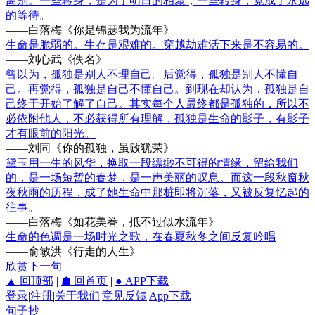
离别。一些转身，是为了明日的相聚；一些转身，竟成了永远
的等待。
——白落梅《你是锦瑟我为流年》
生命是脆弱的。生存是艰难的。穿越劫难活下来是不容易的。
——刘心武《佚名》
曾以为，孤独是别人不理自己。后觉得，孤独是别人不懂自
己。再觉得，孤独是自己不懂自己。到现在却认为，孤独是自
己终于开始了解了自己。其实每个人最终都是孤独的，所以不
必依附他人，不必获得所有理解，孤独是生命的影子，有影子
才有眼前的阳光。
——刘同《你的孤独，虽败犹荣》
黛玉用一生的风华，换取一段缥缈不可得的情缘，留给我们
的，是一场短暂的春梦，是一声美丽的叹息。而这一段秋窗秋
夜秋雨的历程，成了她生命中那桩即将沉落，又被反复忆起的
往事。
——白落梅《如花美眷，抵不过似水流年》
生命的色调是一场时光之歌，在春夏秋冬之间反复吟唱
——俞敏洪《行走的人生》
欣赏下一句
▲ 回顶部
|
☗ 回首页
|
● APP下载
登录
|
注册
|
关于我们
|
意见反馈
|
App下载
句子抄