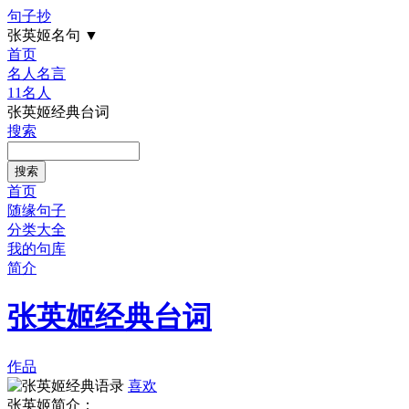
句子抄
张英姬名句
▼
首页
名人名言
11名人
张英姬经典台词
搜索
首页
随缘句子
分类大全
我的句库
简介
张英姬经典台词
作品
喜欢
张英姬简介：