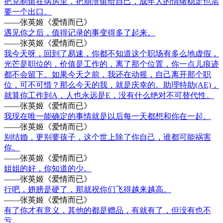
把克制留在病房里，把崩溃留给自己，成年人的情绪稳定也需
要一个出口。
——张英姬《爱情而已》
遇见你之后，值得记录的事变得多了起来。
——张英姬《爱情而已》
我今天呀，回到了易速，你都不知道这个职场有多么地虚假，
光芒是职位的，价值是工作的，离了那个位置，你一点儿痕迹
都不会留下。如果今天之前，我还在动摇，自己离开那个职
位，可不可惜？那么今天的我，就是庆幸的。助理特助(AE)，
就算你工作到A，人也永远是E，没有什么绝对不可替代性。
——张英姬《爱情而已》
我现在唯一能确定的事情就是以后每一天都想和你在一起。
——张英姬《爱情而已》
别结婚，更别要孩子，这个世上除了你自己，谁都可能祸害
你。
——张英姬《爱情而已》
姐姐的好，你知道的少。
——张英姬《爱情而已》
行吧，翅膀是硬了，那就祝你们飞得越来越高。
——张英姬《爱情而已》
有了你才有意义，其他的都是赠品，有就有了，但没有也不
亏。