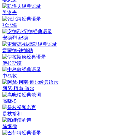
凯洛夫
张北海
安德烈·纪德
雷蒙德·钱德勒
伊拉斯谟
中岛敦
阿瑟·柯南·道尔
高晓松
是枝裕和
陈继儒