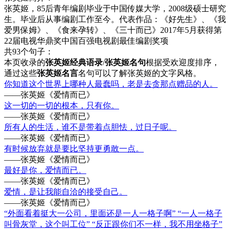
张英姬，85后青年编剧毕业于中国传媒大学，2008级硕士研究
生。毕业后从事编剧工作至今。代表作品：《好先生》、《我
爱男保姆》、《食来孕转》、《三十而已》2017年5月获得第
22届电视华鼎奖中国百强电视剧最佳编剧奖项
共93个句子：
本页收录的
张英姬经典语录
/
张英姬名句
根据受欢迎度排序，
通过这些
张英姬名言
名句可以了解张英姬的文字风格。
你知道这个世界上哪种人最蠢吗，老是去贪那点赠品的人。
——张英姬《爱情而已》
这一切的一切的根本，只有你。
——张英姬《爱情而已》
所有人的生活，谁不是带着点胆怯，过日子呢。
——张英姬《爱情而已》
有时候放弃就是要比坚持更勇敢一点。
——张英姬《爱情而已》
最好是你，爱情而已。
——张英姬《爱情而已》
爱情，是让我能自洽的接受自己。
——张英姬《爱情而已》
“外面看着挺大一公司，里面还是一人一格子啊” “一人一格子
叫骨灰堂，这个叫工位” “反正跟你们不一样，我不用坐格子”