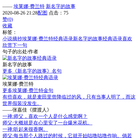
——
埃莱娜·费兰特
新名字的故事
2020-08-26 21:28
配图
点击：75
赞(0)
收藏
标签：
小说摘抄
埃莱娜·费兰特经典语录
新名字的故事经典语录
喜欢
欣赏下一句
句子的出处/作者
新名字的故事
更多《新名字的故事》名句
埃莱娜·费兰特
更多埃莱娜·费兰特金句
有些喜欢，就是麦田里曾降临过的风，只有当事人明了，而这
世界假装没发生。
——张嘉佳《摆渡人》
一禅:师父，喜欢一个人是什么感觉啊？
师父:大概就是在心里安了一台爆米花机。
一禅:听起来很香啊。
师父:每当那个人路过的时候，它就开始咕噜咕噜作响。倘若