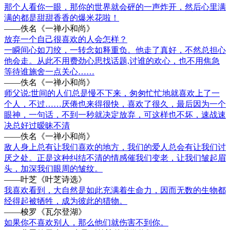
那个人看你一眼，那你的世界就会砰的一声炸开，然后心里满
满的都是甜甜香香的爆米花啦！
——佚名《一禅小和尚》
放弃一个自己很喜欢的人会怎样？
一瞬间心如刀绞，一转念如释重负。他走了真好，不然总担心
他会走。从此不用费劲心思找话题,讨谁的欢心，也不用焦急
等待谁施舍一点关心……
——佚名《一禅小和尚》
师父说:世间的人们总是慢不下来，匆匆忙忙地就喜欢上了一
个人，不过……厌倦也来得很快，喜欢了很久，最后因为一个
眼神，一句话，不到一秒就决定放弃，可这样也不坏，速战速
决总好过暧昧不清
——佚名《一禅小和尚》
敌人身上总有让我们喜欢的地方，我们的爱人总会有让我们讨
厌之处。正是这种纠结不清的情感催我们变老，让我们皱起眉
头，加深我们眼周的皱纹。
——叶芝《叶芝诗选》
我喜欢看到，大自然是如此充满着生命力，因而无数的生物都
经得起被牺牲，成为彼此的猎物。
——梭罗《瓦尔登湖》
如果你不喜欢别人，那么他们就伤害不到你。