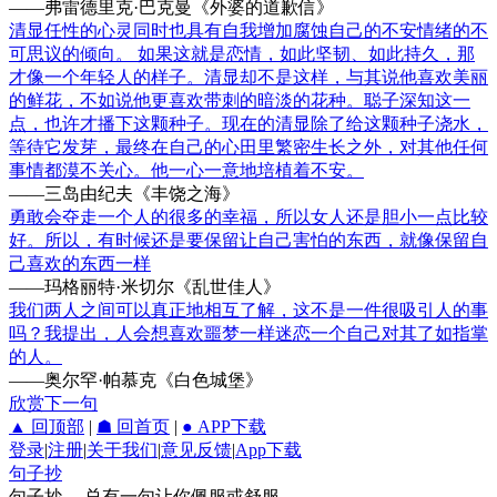
——弗雷德里克·巴克曼《外婆的道歉信》
清显任性的心灵同时也具有自我增加腐蚀自己的不安情绪的不
可思议的倾向。 如果这就是恋情，如此坚韧、如此持久，那
才像一个年轻人的样子。清显却不是这样，与其说他喜欢美丽
的鲜花，不如说他更喜欢带刺的暗淡的花种。聪子深知这一
点，也许才播下这颗种子。现在的清显除了给这颗种子浇水，
等待它发芽，最终在自己的心田里繁密生长之外，对其他任何
事情都漠不关心。他一心一意地培植着不安。
——三岛由纪夫《丰饶之海》
勇敢会夺走一个人的很多的幸福，所以女人还是胆小一点比较
好。所以，有时候还是要保留让自己害怕的东西，就像保留自
己喜欢的东西一样
——玛格丽特·米切尔《乱世佳人》
我们两人之间可以真正地相互了解，这不是一件很吸引人的事
吗？我提出，人会想喜欢噩梦一样迷恋一个自己对其了如指掌
的人。
——奥尔罕·帕慕克《白色城堡》
欣赏下一句
▲ 回顶部
|
☗ 回首页
|
● APP下载
登录
|
注册
|
关于我们
|
意见反馈
|
App下载
句子抄
句子抄 ，总有一句让你佩服或舒服。