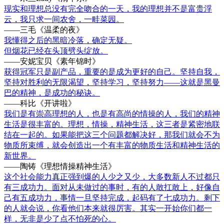
现实和理想总没有完全吻合的一天，我的理想并不是富贵浮
云，我只求一间农舍，一畦菜园。
——三毛《温柔的夜》
我懂得之后的黑暗冷落，确定无疑。
但烟花已经在头顶劈头绽放。
——安妮宝贝《素年锦时》
获得冠军只是副产品，重要的是成为更好的自己。坚持自我，
坚持对胜利的无限渴望，坚持学习，坚持努力——这就是黑曼
巴的精神，是成功的秘诀。
——科比《开讲啦》
我们是有崇高理想的人，也是有高尚的情操的人，我们的精神
生活是很丰富的。理想，情操，精神生活，这三者是紧密地联
结在一起的。如果能把这三个问题都解决好，那我们就会不为
物质所束缚，就会创造出一个有丰富的物质生活和精神生活的
新世界。
——陶铸《理想情操精神生活》
这个社会能力真正强到爆的人少之又少，大多数新人不过都只
有三成功力。面对从未做过的事时，有的人敢扛敢上，好像自
己有五成功力，事情一旦坚持完成，起码有了七成功力。剩下
的人就会说，你看他们本来就很厉害。其实一开始你们都一
样，无非是少了点不怕死的心。