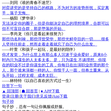
——刘同《谁的青春不迷茫》
对弈讲究的是坚持自己的棋路，不为对方的攻势所扰，买定离
手，落子无悔。
——杨阳《梦华录》
无法决定你的圈子，但是你能决定自己的理想境界，合群可以
但不可盲目合群，那是堕落的开始。
——李尚龙《你只是看起来很努力》
那些功名利禄，那些浮世荣华，那些光鲜夺目的一切……很多
人坚持往前走，然而走着走着就忘了自己为什么出发。
——叶萱《和孩子一起玩，是最好的陪伴》
你才发觉，为什么世上有那么多人沉迷于业余爱好，原来8小
时内只为谋生的人太多太多。是，只为谋生 不谈理想。你现
在的职业不过是你谋生的工具，你每日在出演职业所需的那个
人，那个谁来演都一样的人。你恨千人一面，但卷土重来、从
头开始，过程太艰、成本太巨。
——林特特《以自己喜欢的方式过一生》
欣赏下一句
▲ 回顶部
|
☗ 回首页
|
● APP下载
登录
|
注册
|
关于我们
|
意见反馈
|
App下载
句子抄
句子抄 ，总有一句让你佩服或舒服。