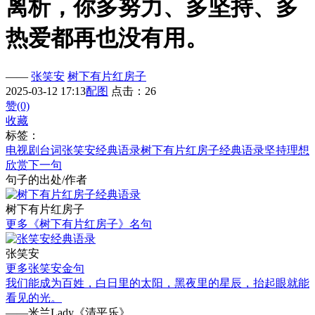
离析，你多努力、多坚持、多
热爱都再也没有用。
——
张笑安
树下有片红房子
2025-03-12 17:13
配图
点击：26
赞(0)
收藏
标签：
电视剧台词
张笑安经典语录
树下有片红房子经典语录
坚持
理想
欣赏下一句
句子的出处/作者
树下有片红房子
更多《树下有片红房子》名句
张笑安
更多张笑安金句
我们能成为百姓，白日里的太阳，黑夜里的星辰，抬起眼就能
看见的光。
——米兰Lady《清平乐》